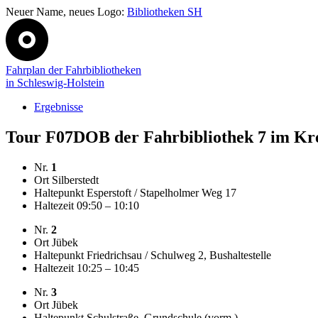
Neuer Name, neues Logo:
Bibliotheken SH
Fahrplan der Fahrbibliotheken
in Schleswig-Holstein
Ergebnisse
Tour F07DOB der Fahrbibliothek 7 im Kre
Nr.
1
Ort
Silberstedt
Haltepunkt
Esperstoft / Stapelholmer Weg 17
Haltezeit
09:50 – 10:10
Nr.
2
Ort
Jübek
Haltepunkt
Friedrichsau / Schulweg 2, Bushaltestelle
Haltezeit
10:25 – 10:45
Nr.
3
Ort
Jübek
Haltepunkt
Schulstraße, Grundschule (vorm.)