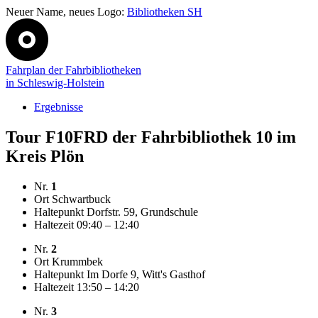
Neuer Name, neues Logo:
Bibliotheken SH
Fahrplan der Fahrbibliotheken
in Schleswig-Holstein
Ergebnisse
Tour F10FRD der Fahrbibliothek 10 im
Kreis Plön
Nr.
1
Ort
Schwartbuck
Haltepunkt
Dorfstr. 59, Grundschule
Haltezeit
09:40 – 12:40
Nr.
2
Ort
Krummbek
Haltepunkt
Im Dorfe 9, Witt's Gasthof
Haltezeit
13:50 – 14:20
Nr.
3