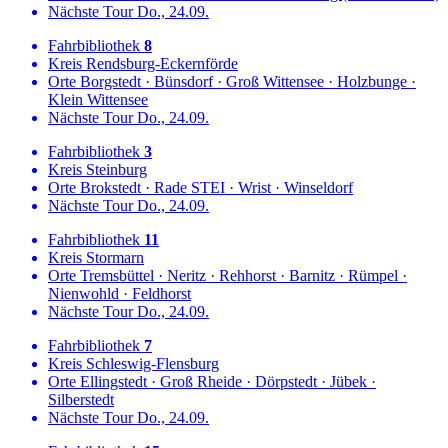
Nächste Tour
Do., 24.09.
Fahrbibliothek
8
Kreis
Rendsburg-Eckernförde
Orte
Borgstedt
·
Bünsdorf
·
Groß Wittensee
·
Holzbunge
·
Klein Wittensee
Nächste Tour
Do., 24.09.
Fahrbibliothek
3
Kreis
Steinburg
Orte
Brokstedt
·
Rade STEI
·
Wrist
·
Winseldorf
Nächste Tour
Do., 24.09.
Fahrbibliothek
11
Kreis
Stormarn
Orte
Tremsbüttel
·
Neritz
·
Rehhorst
·
Barnitz
·
Rümpel
·
Nienwohld
·
Feldhorst
Nächste Tour
Do., 24.09.
Fahrbibliothek
7
Kreis
Schleswig-Flensburg
Orte
Ellingstedt
·
Groß Rheide
·
Dörpstedt
·
Jübek
·
Silberstedt
Nächste Tour
Do., 24.09.