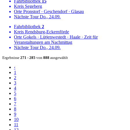
Fahrbibliothek
15
Kreis
Segeberg
Orte
Pronstorf
·
Geschendorf
·
Glasau
Nächste Tour
Do., 24.09.
Fahrbibliothek
2
Kreis
Rendsburg-Eckernförde
Orte
Gokels
·
Lütjenwestedt
·
Haale
·
Zeit für
Veranstaltungen am Nachmittag
Nächste Tour
Do., 24.09.
Ergebnisse
271 - 285
von
888
ausgewählt
‹
1
2
3
4
5
6
7
8
9
10
11
12