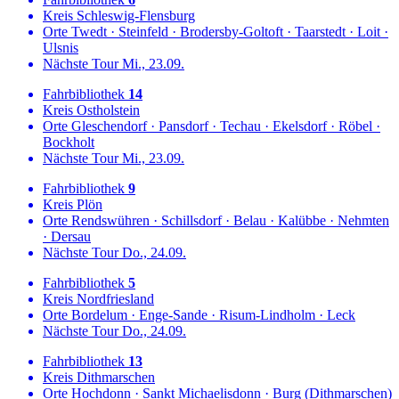
Kreis
Schleswig-Flensburg
Orte
Twedt
·
Steinfeld
·
Brodersby-Goltoft
·
Taarstedt
·
Loit
·
Ulsnis
Nächste Tour
Mi., 23.09.
Fahrbibliothek
14
Kreis
Ostholstein
Orte
Gleschendorf
·
Pansdorf
·
Techau
·
Ekelsdorf
·
Röbel
·
Bockholt
Nächste Tour
Mi., 23.09.
Fahrbibliothek
9
Kreis
Plön
Orte
Rendswühren
·
Schillsdorf
·
Belau
·
Kalübbe
·
Nehmten
·
Dersau
Nächste Tour
Do., 24.09.
Fahrbibliothek
5
Kreis
Nordfriesland
Orte
Bordelum
·
Enge-Sande
·
Risum-Lindholm
·
Leck
Nächste Tour
Do., 24.09.
Fahrbibliothek
13
Kreis
Dithmarschen
Orte
Hochdonn
·
Sankt Michaelisdonn
·
Burg (Dithmarschen)