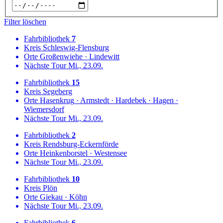
Filter löschen
Fahrbibliothek
7
Kreis
Schleswig-Flensburg
Orte
Großenwiehe
·
Lindewitt
Nächste Tour
Mi., 23.09.
Fahrbibliothek
15
Kreis
Segeberg
Orte
Hasenkrug
·
Armstedt
·
Hardebek
·
Hagen
·
Wiemersdorf
Nächste Tour
Mi., 23.09.
Fahrbibliothek
2
Kreis
Rendsburg-Eckernförde
Orte
Heinkenborstel
·
Westensee
Nächste Tour
Mi., 23.09.
Fahrbibliothek
10
Kreis
Plön
Orte
Giekau
·
Köhn
Nächste Tour
Mi., 23.09.
Fahrbibliothek
6