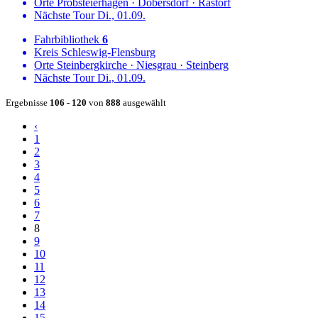
Orte
Probsteierhagen
·
Dobersdorf
·
Rastorf
Nächste Tour
Di., 01.09.
Fahrbibliothek
6
Kreis
Schleswig-Flensburg
Orte
Steinbergkirche
·
Niesgrau
·
Steinberg
Nächste Tour
Di., 01.09.
Ergebnisse
106 - 120
von
888
ausgewählt
‹
1
2
3
4
5
6
7
8
9
10
11
12
13
14
15