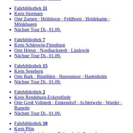
Fahrbibliothek
11
Kreis
Stormarn
Orte
Zarpen
·
Heilshoop
·
Feldhorst
·
Heidekamp
·
Mönkhagen
Nächste Tour
Di., 01.09.
Fahrbibliothek
7
Kreis
Schleswig-Flensburg
Orte
Hörup
·
Nordhackstedt
·
Lindewitt
Nächste Tour
Di., 01.09.
Fahrbibliothek
15
Kreis
Segeberg
Orte
Bark
·
Bimöhlen
·
Hasenmoor
·
Hartenholm
Nächste Tour
Di., 01.09.
Fahrbibliothek
2
Kreis
Rendsburg-Eckernförde
Orte
Groß Vollstedt
·
Emkendorf
·
Achterwehr
·
Warder
·
Rumohr
Nächste Tour
Di., 01.09.
Fahrbibliothek
10
Kreis
Plön