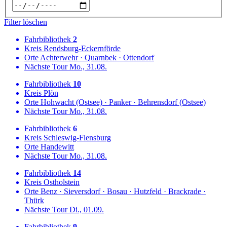
Filter löschen
Fahrbibliothek
2
Kreis
Rendsburg-Eckernförde
Orte
Achterwehr
·
Quarnbek
·
Ottendorf
Nächste Tour
Mo., 31.08.
Fahrbibliothek
10
Kreis
Plön
Orte
Hohwacht (Ostsee)
·
Panker
·
Behrensdorf (Ostsee)
Nächste Tour
Mo., 31.08.
Fahrbibliothek
6
Kreis
Schleswig-Flensburg
Orte
Handewitt
Nächste Tour
Mo., 31.08.
Fahrbibliothek
14
Kreis
Ostholstein
Orte
Benz
·
Sieversdorf
·
Bosau
·
Hutzfeld
·
Brackrade
·
Thürk
Nächste Tour
Di., 01.09.
Fahrbibliothek
9