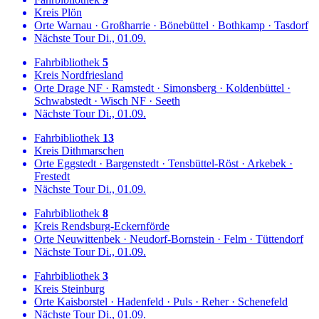
Kreis
Plön
Orte
Warnau
·
Großharrie
·
Bönebüttel
·
Bothkamp
·
Tasdorf
Nächste Tour
Di., 01.09.
Fahrbibliothek
5
Kreis
Nordfriesland
Orte
Drage NF
·
Ramstedt
·
Simonsberg
·
Koldenbüttel
·
Schwabstedt
·
Wisch NF
·
Seeth
Nächste Tour
Di., 01.09.
Fahrbibliothek
13
Kreis
Dithmarschen
Orte
Eggstedt
·
Bargenstedt
·
Tensbüttel-Röst
·
Arkebek
·
Frestedt
Nächste Tour
Di., 01.09.
Fahrbibliothek
8
Kreis
Rendsburg-Eckernförde
Orte
Neuwittenbek
·
Neudorf-Bornstein
·
Felm
·
Tüttendorf
Nächste Tour
Di., 01.09.
Fahrbibliothek
3
Kreis
Steinburg
Orte
Kaisborstel
·
Hadenfeld
·
Puls
·
Reher
·
Schenefeld
Nächste Tour
Di., 01.09.