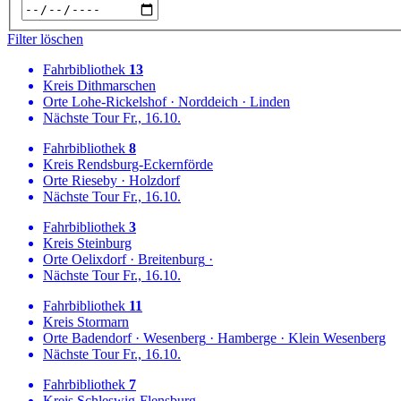
Filter löschen
Fahrbibliothek
13
Kreis
Dithmarschen
Orte
Lohe-Rickelshof
·
Norddeich
·
Linden
Nächste Tour
Fr., 16.10.
Fahrbibliothek
8
Kreis
Rendsburg-Eckernförde
Orte
Rieseby
·
Holzdorf
Nächste Tour
Fr., 16.10.
Fahrbibliothek
3
Kreis
Steinburg
Orte
Oelixdorf
·
Breitenburg
·
Nächste Tour
Fr., 16.10.
Fahrbibliothek
11
Kreis
Stormarn
Orte
Badendorf
·
Wesenberg
·
Hamberge
·
Klein Wesenberg
Nächste Tour
Fr., 16.10.
Fahrbibliothek
7
Kreis
Schleswig-Flensburg