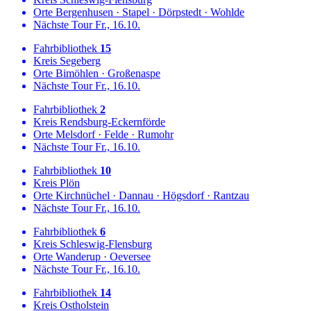
Orte
Bergenhusen
·
Stapel
·
Dörpstedt
·
Wohlde
Nächste Tour
Fr., 16.10.
Fahrbibliothek
15
Kreis
Segeberg
Orte
Bimöhlen
·
Großenaspe
Nächste Tour
Fr., 16.10.
Fahrbibliothek
2
Kreis
Rendsburg-Eckernförde
Orte
Melsdorf
·
Felde
·
Rumohr
Nächste Tour
Fr., 16.10.
Fahrbibliothek
10
Kreis
Plön
Orte
Kirchnüchel
·
Dannau
·
Högsdorf
·
Rantzau
Nächste Tour
Fr., 16.10.
Fahrbibliothek
6
Kreis
Schleswig-Flensburg
Orte
Wanderup
·
Oeversee
Nächste Tour
Fr., 16.10.
Fahrbibliothek
14
Kreis
Ostholstein