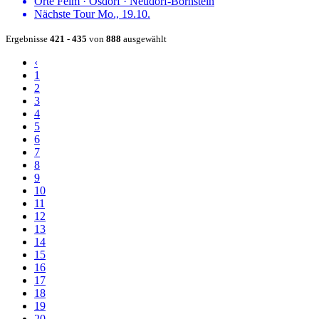
Orte
Felm
·
Osdorf
·
Neudorf-Bornstein
Nächste Tour
Mo., 19.10.
Ergebnisse
421 - 435
von
888
ausgewählt
‹
1
2
3
4
5
6
7
8
9
10
11
12
13
14
15
16
17
18
19
20