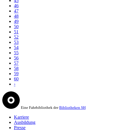
45
46
47
48
49
50
51
52
53
54
55
56
57
58
59
60
›
Eine Fahrbibliothek der
Bibliotheken SH
Karriere
Ausbildung
Presse