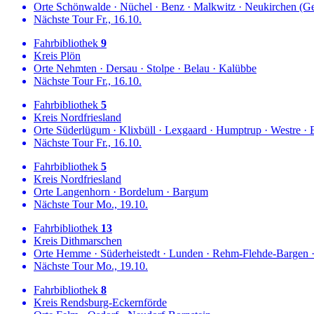
Orte
Schönwalde
·
Nüchel
·
Benz
·
Malkwitz
·
Neukirchen (G
Nächste Tour
Fr., 16.10.
Fahrbibliothek
9
Kreis
Plön
Orte
Nehmten
·
Dersau
·
Stolpe
·
Belau
·
Kalübbe
Nächste Tour
Fr., 16.10.
Fahrbibliothek
5
Kreis
Nordfriesland
Orte
Süderlügum
·
Klixbüll
·
Lexgaard
·
Humptrup
·
Westre
·
Nächste Tour
Fr., 16.10.
Fahrbibliothek
5
Kreis
Nordfriesland
Orte
Langenhorn
·
Bordelum
·
Bargum
Nächste Tour
Mo., 19.10.
Fahrbibliothek
13
Kreis
Dithmarschen
Orte
Hemme
·
Süderheistedt
·
Lunden
·
Rehm-Flehde-Bargen
Nächste Tour
Mo., 19.10.
Fahrbibliothek
8
Kreis
Rendsburg-Eckernförde