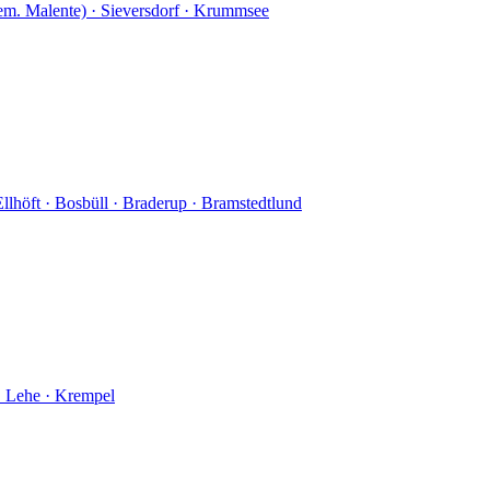
em. Malente)
·
Sieversdorf
·
Krummsee
Ellhöft
·
Bosbüll
·
Braderup
·
Bramstedtlund
·
Lehe
·
Krempel