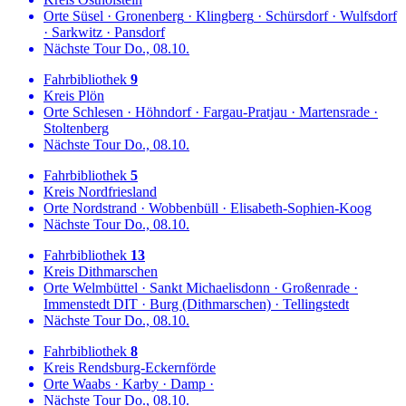
Orte
Süsel
·
Gronenberg
·
Klingberg
·
Schürsdorf
·
Wulfsdorf
·
Sarkwitz
·
Pansdorf
Nächste Tour
Do., 08.10.
Fahrbibliothek
9
Kreis
Plön
Orte
Schlesen
·
Höhndorf
·
Fargau-Pratjau
·
Martensrade
·
Stoltenberg
Nächste Tour
Do., 08.10.
Fahrbibliothek
5
Kreis
Nordfriesland
Orte
Nordstrand
·
Wobbenbüll
·
Elisabeth-Sophien-Koog
Nächste Tour
Do., 08.10.
Fahrbibliothek
13
Kreis
Dithmarschen
Orte
Welmbüttel
·
Sankt Michaelisdonn
·
Großenrade
·
Immenstedt DIT
·
Burg (Dithmarschen)
·
Tellingstedt
Nächste Tour
Do., 08.10.
Fahrbibliothek
8
Kreis
Rendsburg-Eckernförde
Orte
Waabs
·
Karby
·
Damp
·
Nächste Tour
Do., 08.10.