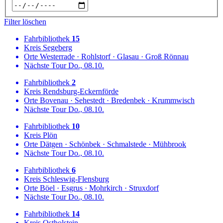
Filter löschen
Fahrbibliothek
15
Kreis
Segeberg
Orte
Westerrade
·
Rohlstorf
·
Glasau
·
Groß Rönnau
Nächste Tour
Do., 08.10.
Fahrbibliothek
2
Kreis
Rendsburg-Eckernförde
Orte
Bovenau
·
Sehestedt
·
Bredenbek
·
Krummwisch
Nächste Tour
Do., 08.10.
Fahrbibliothek
10
Kreis
Plön
Orte
Dätgen
·
Schönbek
·
Schmalstede
·
Mühbrook
Nächste Tour
Do., 08.10.
Fahrbibliothek
6
Kreis
Schleswig-Flensburg
Orte
Böel
·
Esgrus
·
Mohrkirch
·
Struxdorf
Nächste Tour
Do., 08.10.
Fahrbibliothek
14
Kreis
Ostholstein