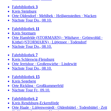
Fahrbibliothek
3
Kreis
Steinburg
Orte
Oldendorf
·
Mehlbek
·
Heiligenstedten
·
Wacken
Nächste Tour
Do., 08.10.
Fahrbibliothek
11
Kreis
Stormarn
Orte
Hamfelde (STORMARN)
·
Witzhave
·
Grönwohld
·
Köthel (STORMARN)
·
Lütjensee
·
Todendorf
Nächste Tour
Do., 08.10.
Fahrbibliothek
7
Kreis
Schleswig-Flensburg
Orte
Jerrishoe
·
Großenwiehe
·
Lindewitt
Nächste Tour
Do., 08.10.
Fahrbibliothek
15
Kreis
Segeberg
Orte
Rickling
·
Großkummerfeld
Nächste Tour
Fr., 09.10.
Fahrbibliothek
2
Kreis
Rendsburg-Eckernförde
Orte
Haale
·
Lütjenwestedt
·
Oldenbüttel
·
Todenbüttel
·
Zeit