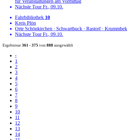
für Veranstaltungen am Vormittag
Nächste Tour
Fr., 09.10.
Fahrbibliothek
10
Kreis
Plön
Orte
Schönkirchen
·
Schwartbuck
·
Rastorf
·
Krummbek
Nächste Tour
Fr., 09.10.
Ergebnisse
361 - 375
von
888
ausgewählt
‹
1
2
3
4
5
6
7
8
9
10
11
12
13
14
15